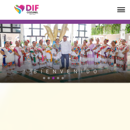
B
I
E
N
V
E
N
I
D
O