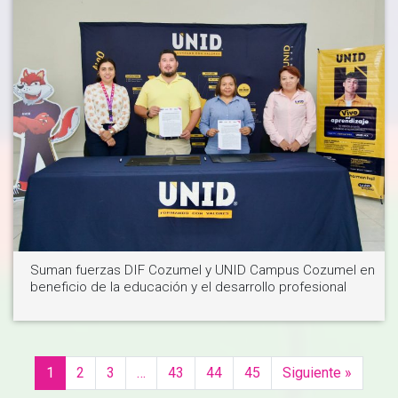
Ver noticia
Suman fuerzas DIF Cozumel y UNID Campus Cozumel en
beneficio de la educación y el desarrollo profesional
1
2
3
…
43
44
45
Siguiente »