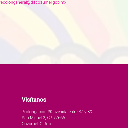
recciongeneral@difcozumel.gob.mx
Visítanos
Prolongación 30 avenida entre 37 y 39
San Miguel 2, CP 77666
Cozumel, Q.Roo