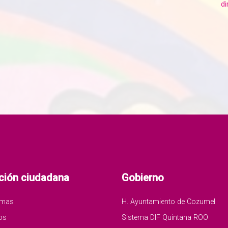
di
ción ciudadana
Gobierno
amas
H. Ayuntamiento de Cozumel
os
Sistema DIF Quintana ROO