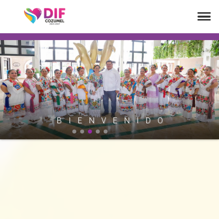
B
I
E
N
V
E
N
I
D
O