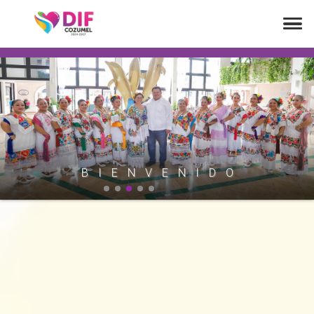
B
I
E
N
V
E
N
I
D
O