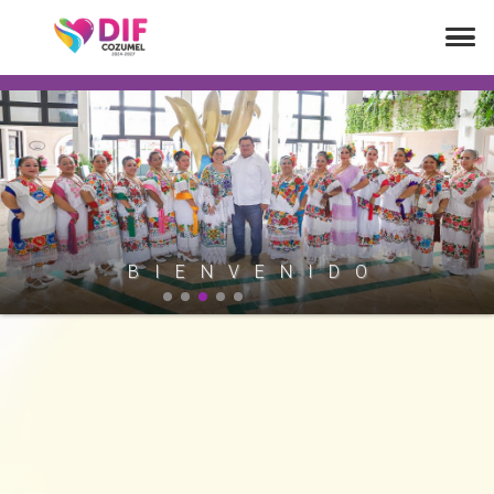
B
I
E
N
V
E
N
I
D
O