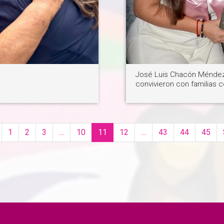
José Luis Chacón Méndez
convivieron con familias 
1
2
3
…
10
11
12
…
43
44
45